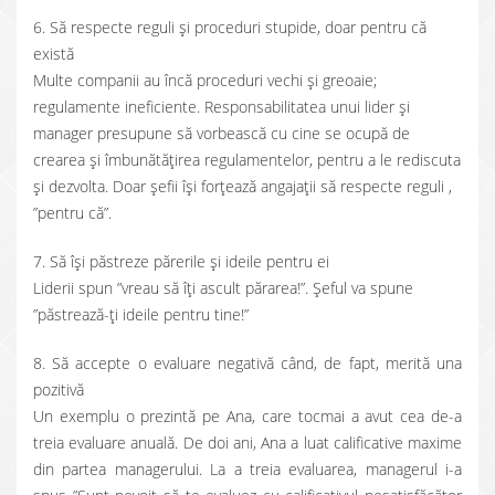
6. Să respecte reguli și proceduri stupide, doar pentru că
există
Multe companii au încă proceduri vechi și greoaie;
regulamente ineficiente. Responsabilitatea unui lider și
manager presupune să vorbească cu cine se ocupă de
crearea și îmbunătățirea regulamentelor, pentru a le rediscuta
și dezvolta. Doar șefii își forțează angajații să respecte reguli ,
”pentru că”.
7. Să își păstreze părerile și ideile pentru ei
Liderii spun ”vreau să îți ascult părarea!”. Șeful va spune
”păstrează-ți ideile pentru tine!”
8. Să accepte o evaluare negativă când, de fapt, merită una
pozitivă
Un exemplu o prezintă pe Ana, care tocmai a avut cea de-a
treia evaluare anuală. De doi ani, Ana a luat calificative maxime
din partea managerului. La a treia evaluarea, managerul i-a