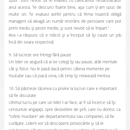
spus ”Sunt nevoit să te evaluez cu calificativul nesatisfăcător
anul acesta. Te descurci foarte bine, așa cum ți-am spus de
multe ori. Te evaluez astfel pentru că firma noastră obligă
managerii să aleagă un număr restrâns de persoane care pot
primi mediu și peste medie, și sunt nevoit să le împart.”
Ana i-a răspuns că e ridicol și a început să își caute un job
încă din seara respectivă.
9. Să lucreze ore întregi fără pauze
Un lider se asigură că ai lor colegi își iau pauze, atât mentale
cât și fizice. Nu le pasă dacă petrec câteva momente pe
Youtube sau că joacă ceva, cât timp își relaxează mintea.
10. Să păstreze tăcerea cu privire la lucruri care e important
să fie discutate
Ultimul lucru pe care un lider l-ar face, ar fi să încerce să își
cenzureze angajații, spre deosebire de șefi, care nu doresc ca
”rufele murdare” ale departamentului sau companiei, să fie
curățate. Liderii vor să descopere provocările și să le