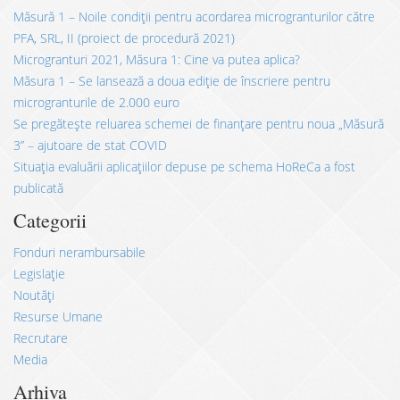
Măsură 1 – Noile condiții pentru acordarea microgranturilor către
PFA, SRL, II (proiect de procedură 2021)
Microgranturi 2021, Măsura 1: Cine va putea aplica?
Măsura 1 – Se lansează a doua ediție de înscriere pentru
microgranturile de 2.000 euro
Se pregătește reluarea schemei de finanțare pentru noua „Măsură
3” – ajutoare de stat COVID
Situația evaluării aplicațiilor depuse pe schema HoReCa a fost
publicată
Categorii
Fonduri nerambursabile
Legislație
Noutăți
Resurse Umane
Recrutare
Media
Arhiva