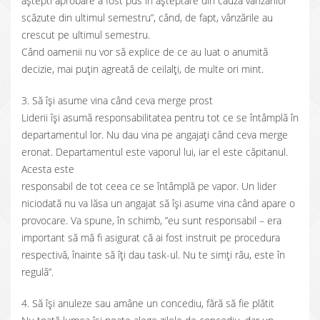
aștepti aprobare a fost pus în așteptare din cauza vânzărilor
scăzute din ultimul semestru”, când, de fapt, vânzările au
crescut pe ultimul semestru.
Când oamenii nu vor să explice de ce au luat o anumită
decizie, mai puțin agreată de ceilalți, de multe ori mint.
3. Să își asume vina când ceva merge prost
Liderii își asumă responsabilitatea pentru tot ce se întâmplă în
departamentul lor. Nu dau vina pe angajați când ceva merge
eronat. Departamentul este vaporul lui, iar el este căpitanul.
Acesta este
responsabil de tot ceea ce se întâmplă pe vapor. Un lider
niciodată nu va lăsa un angajat să își asume vina când apare o
provocare. Va spune, în schimb, ”eu sunt responsabil – era
important să mă fi asigurat că ai fost instruit pe procedura
respectivă, înainte să îți dau task-ul. Nu te simți rău, este în
regulă”.
4. Să își anuleze sau amâne un concediu, fără să fie plătit