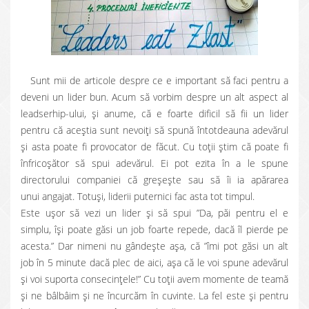
Sunt mii de articole despre ce e important să faci pentru a
deveni un lider bun. Acum să vorbim despre un alt aspect al
leadserhip-ului, și anume, că e foarte dificil să fii un lider
pentru că aceștia sunt nevoiți să spună întotdeauna adevărul
și asta poate fi provocator de făcut. Cu toții știm că poate fi
înfricoșător să spui adevărul. Ei pot ezita în a le spune
directorului companiei că greșește sau să îi ia apărarea
unui angajat. Totuși, liderii puternici fac asta tot timpul.
Este ușor să vezi un lider și să spui ”Da, păi pentru el e
simplu, își poate găsi un job foarte repede, dacă îl pierde pe
acesta.” Dar nimeni nu gândește așa, că ”îmi pot găsi un alt
job în 5 minute dacă plec de aici, așa că le voi spune adevărul
și voi suporta consecințele!” Cu toții avem momente de teamă
și ne bâlbâim și ne încurcăm în cuvinte. La fel este și pentru