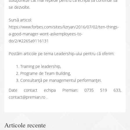
soluționeze cât mai repede pentru ca echipa să continue să
se dezvolte.
Sursă articol:
https://www.forbes.com/sites/lizryan/2016/07/02/ten-things-
a-good-manager-wont-askemployees-to-
do/2/#2265a9116131
Postăm articole pe tema Leadership-ului pentru că oferim:
Training pe leadership,
Programe de Team Building,
Consultanţă pe managementul performanţei.
Date contact echipa Premian: 0735 519 633,
contact@premian.ro .
Articole recente