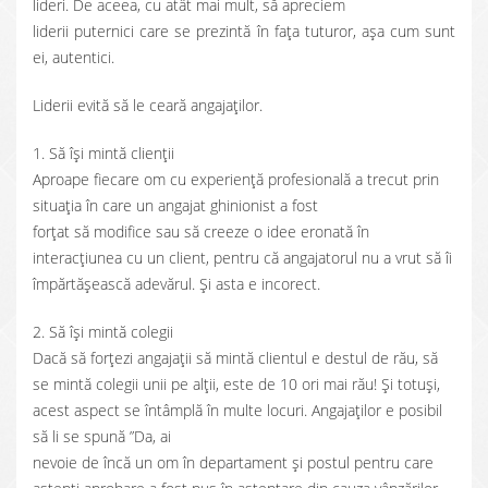
lideri. De aceea, cu atât mai mult, să apreciem
liderii puternici care se prezintă în fața tuturor, așa cum sunt
ei, autentici.
Liderii evită să le ceară angajaților.
1. Să își mintă clienții
Aproape fiecare om cu experiență profesională a trecut prin
situația în care un angajat ghinionist a fost
forțat să modifice sau să creeze o idee eronată în
interacțiunea cu un client, pentru că angajatorul nu a vrut să îi
împărtășească adevărul. Și asta e incorect.
2. Să își mintă colegii
Dacă să forțezi angajații să mintă clientul e destul de rău, să
se mintă colegii unii pe alții, este de 10 ori mai rău! Și totuși,
acest aspect se întâmplă în multe locuri. Angajaților e posibil
să li se spună ”Da, ai
nevoie de încă un om în departament și postul pentru care