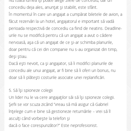
Nu toată lumea își poate alege zilele de concediu, dar un
concediu deja ales, anunțat și stabilit, este sfânt.
În momentul în care un angajat a cumpărat biletele de avion, a
făcut rezervări la un hotel, angajatorul e important să vadă
perioada respectivă de concediu ca fiind de neatins. Deadline-
urile nu se modifică pentru că un angajat a avut o cădere
nervoasă, așa că un angajat de ce și-ar schimba planurile,
doar pentru că cei din companie nu s-au organizat din timp,
deși știau.
Dacă ești nevoit, ca și angajator, să îi modifici planurile de
concediu ale unui angajat, ar fi bine să îi oferi un bonus, nu
doar să îi plătești costurile asociate unei replanificări.
5. Să își spioneze colegii
Un lider nu le va cere angajaților săi să își spioneze colegii.
Șefii se vor scuza zicând ”vreau să mă asigur că Gabriel
înțelege cum e bine să gestioneze returnările – vrei să îl
asculți când vorbește la telefon și
dacă o face corespunzător?” Este neprofesionist.