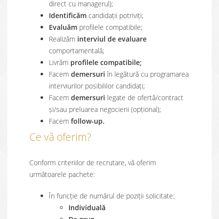
direct cu managerul);
Identificăm
candidații potriviți;
Evaluăm
profilele compatibile;
Realizăm
interviul de evaluare
comportamentală;
Livrăm
profilele compatibile;
Facem
demersuri
în legătură cu programarea
interviurilor posibililor candidați;
Facem
demersuri
legate de ofertă/contract
și/sau preluarea negocierii (opțional);
Facem
follow-up.
Ce vă oferim?
Conform criteriilor de recrutare, vă oferim
următoarele pachete:
În funcție de numărul de poziții solicitate:
Individuală