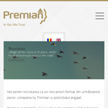
Togg
navig
Recrutare
„Alege să faci ceea ce îți place, astfel
nu ai să muncești nicio zi din viață.”
Confucius
Noi privim recrutarea ca un mecanism format din următoarele
piese: compania ta, Premian și potențialul angajat.