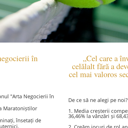
negocierii în
„Cel care a în
celălalt fără a de
cel mai valoros se
ul "Arta Negocierii în
De ce să ne alegi pe noi?
a Maratoniștilor
1. Media creșterii compet
36,46% la vânzări și 68,
inați, însetați de
uternici.
2. Creăm jocuri de rol ap