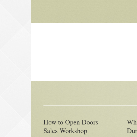
How to Open Doors –
Wha
Sales Workshop
Dur