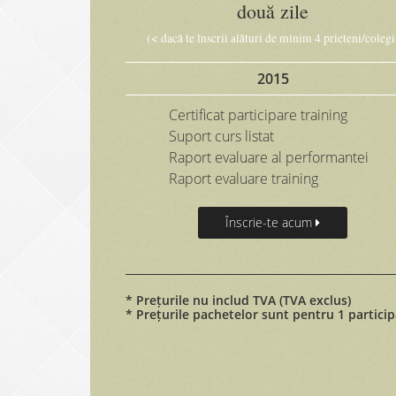
două zile
(< dacă te înscrii alături de minim 4 prieteni/colegi
2015
Certificat participare training
Suport curs listat
Raport evaluare al performantei
Raport evaluare training
Înscrie-te acum
* Prețurile nu includ TVA (TVA exclus)
* Prețurile pachetelor sunt pentru 1 partici