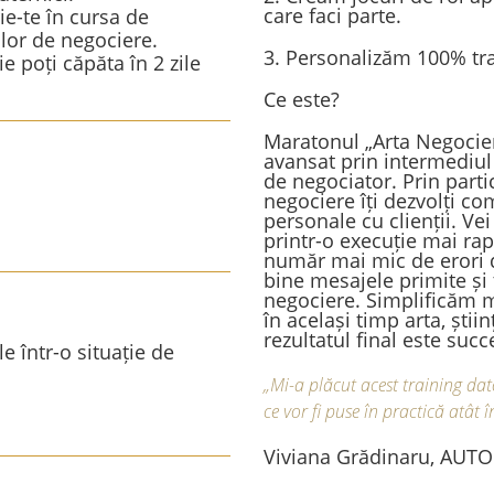
care faci parte.
ie-te în cursa de
ilor de negociere.
3. Personalizăm 100% tra
e poți căpăta în 2 zile
Ce este?
Maratonul „Arta Negocieri
avansat prin intermediul c
de negociator. Prin parti
negociere îți dezvolți co
personale cu clienții. Ve
printr-o execuție mai rapi
număr mai mic de erori 
bine mesajele primite și
negociere. Simplificăm m
în același timp arta, știi
rezultatul final este succ
e într-o situație de
„Mi-a plăcut acest training dat
ce vor fi puse în practică atât 
Viviana Grădinaru, AU