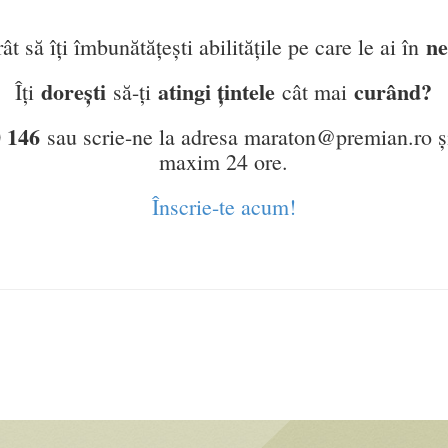
ne
ât să îți îmbunătățești abilitățile pe care le ai în
dorești
atingi țintele
curând?
Îți
să-ți
cât mai
 146
sau scrie-ne la adresa maraton@premian.ro și
maxim 24 ore.
Înscrie-te acum!