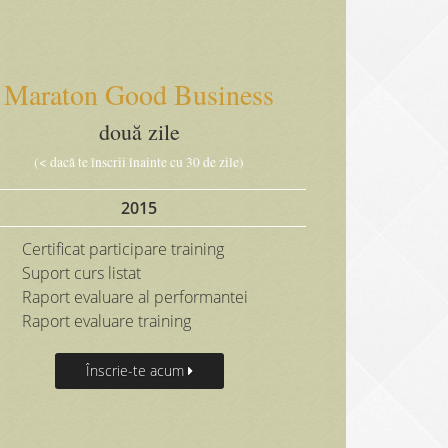
Maraton Good Business
două zile
(< dacă te înscrii înainte cu 30 de zile)
2015
Certificat participare training
Suport curs listat
Raport evaluare al performantei
Raport evaluare training
Înscrie-te acum