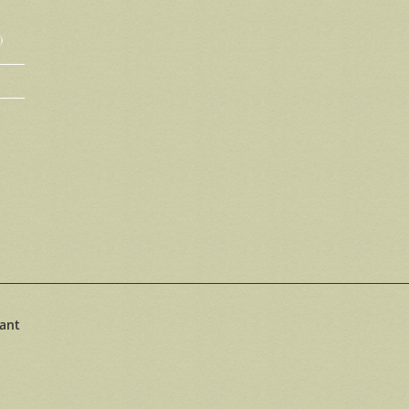
)
pant