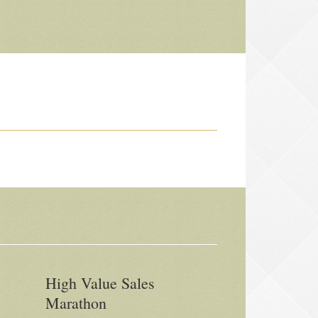
High Value Sales
Marathon