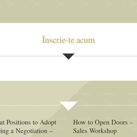
Înscrie-te acum
t Positions to Adopt
How to Open Doors –
ing a Negotiation –
Sales Workshop