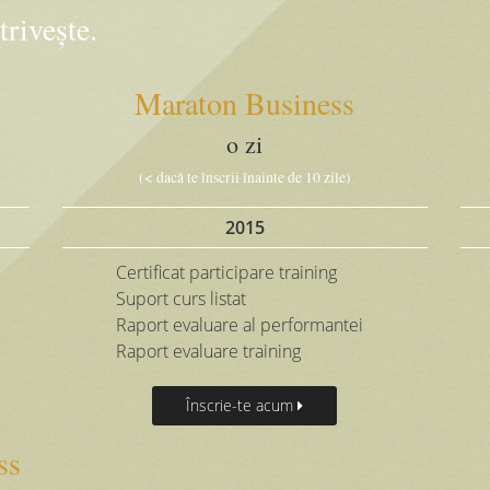
trivește.
Maraton Business
o zi
(< dacă te înscrii înainte de 10 zile)
2015
Certificat participare training
Suport curs listat
Raport evaluare al performantei
Raport evaluare training
Înscrie-te acum
ss