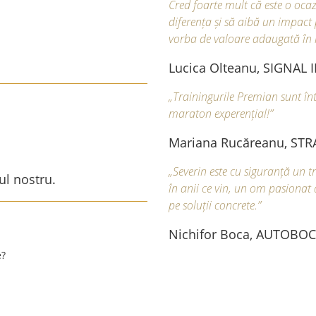
Cred foarte mult că este o ocaz
diferența și să aibă un impact p
vorba de valoare adaugată în 
Lucica Olteanu, SIGNAL
„Trainingurile Premian sunt în
maraton experențial!”
Mariana Rucăreanu, S
„Severin este cu siguranță un t
ul nostru.
în anii ce vin, un om pasionat 
pe soluții concrete.”
Nichifor Boca, AUTOBO
e?