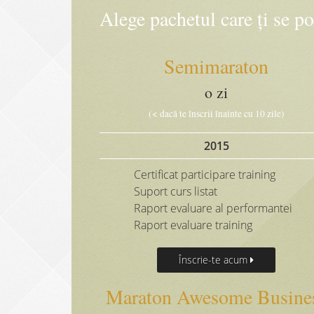
Alege pachetul care ți se po
Semimaraton
o zi
(< dacă te înscrii înainte cu 10 zile)
2015
Certificat participare training
Suport curs listat
Raport evaluare al performantei
Raport evaluare training
Înscrie-te acum
Maraton Awesome Busine