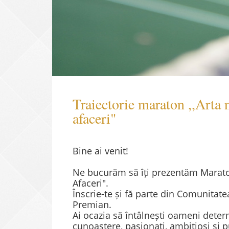
Traiectorie maraton ,,Arta 
afaceri"
Bine ai venit!
Ne bucurăm să îți prezentăm Maraton
Afaceri".
Înscrie-te și fă parte din Comunitate
Premian.
Ai ocazia să întâlnești oameni determ
cunoaștere, pasionați, ambițioși și p