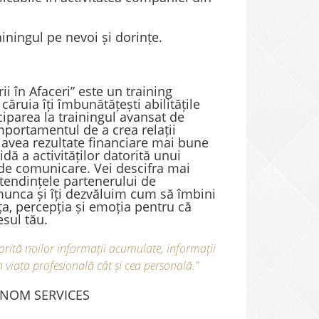
iningul pe nevoi și dorințe.
i în Afaceri” este un training
ăruia îți îmbunătățești abilitățile
ciparea la trainingul avansat de
mportamentul de a crea relații
i avea rezultate financiare mai bune
dă a activităților datorită unui
de comunicare. Vei descifra mai
 tendințele partenerului de
unca și îți dezvăluim cum să îmbini
nța, percepția și emoția pentru că
esul tău.
orită noilor informații acumulate, informații
în viața profesională cât și cea personală.”
TONOM SERVICES