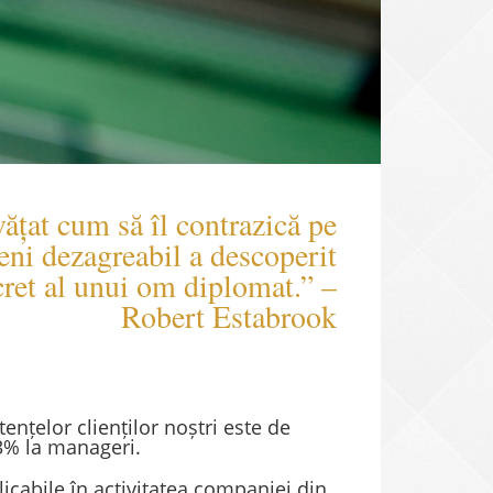
vățat cum să îl contrazică pe
veni dezagreabil a descoperit
cret al unui om diplomat.” –
Robert Estabrook
ențelor clienților noștri este de
43% la manageri.
licabile în activitatea companiei din