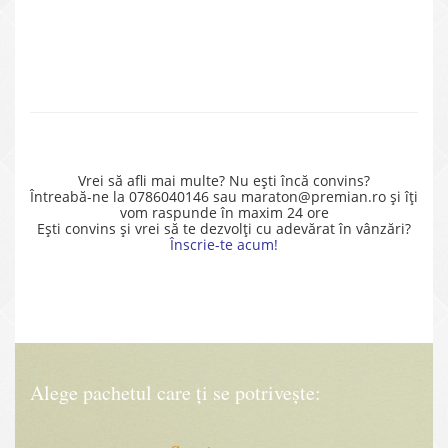
Vrei să afli mai multe? Nu ești încă convins?
Întreabă-ne la 0786040146 sau maraton@premian.ro și îți
vom raspunde în maxim 24 ore
Ești convins și vrei să te dezvolți cu adevărat în vânzări?
Înscrie-te acum!
Alege pachetul care ți se potrivește: