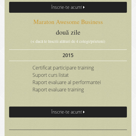
Înscrie-te acum!
Maraton Awesome Business
două zile
(< dacă te înscrii alături de 4 colegi/prieteni)
2015
Certificat participare training
Suport curs listat
Raport evaluare al performantei
Raport evaluare training
Înscrie-te acum!