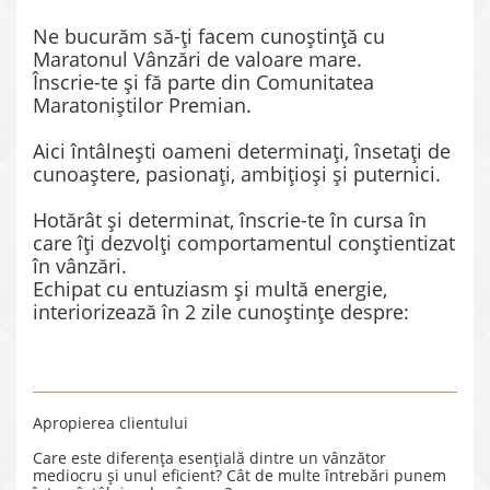
Ne bucurăm să-ți facem cunoștință cu
Maratonul Vânzări de valoare mare.
Înscrie-te și fă parte din Comunitatea
Maratoniștilor Premian.
Aici întâlnești oameni determinați, însetați de
cunoaștere, pasionați, ambițioși și puternici.
Hotărât și determinat, înscrie-te în cursa în
care îți dezvolți comportamentul conștientizat
în vânzări.
Echipat cu entuziasm și multă energie,
interiorizează în 2 zile cunoștințe despre:
Apropierea clientului
Care este diferența esențială dintre un vânzător
mediocru și unul eficient? Cât de multe întrebări punem