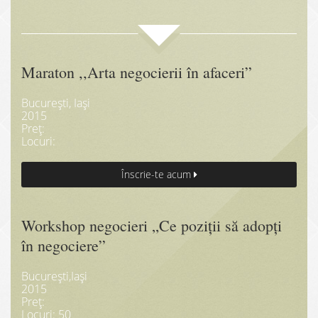
Maraton ,,Arta negocierii în afaceri”
București, Iași
2015
Preț:
Locuri:
Înscrie-te acum
Workshop negocieri „Ce poziții să adopți
în negociere”
București,Iași
2015
Preț:
Locuri: 50