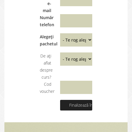
e-
mail
Număr
telefon
Alegeți
pachetul
De ați
aflat
despre
curs?
Cod
voucher