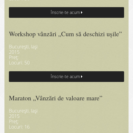
Înscrie-te acum
Workshop vânzări „Cum să deschizi ușile”
București, Iași
2015
Preț:
Locuri: 50
Înscrie-te acum
Maraton „Vânzări de valoare mare”
București, Iași
2015
Preț:
Locuri: 16