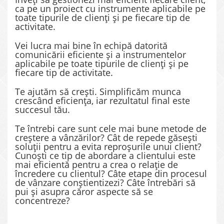
ca pe un proiect cu instrumente aplicabile pe
toate tipurile de clienți și pe fiecare tip de
activitate.
Vei lucra mai bine în echipă datorită
comunicării eficiente și a instrumentelor
aplicabile pe toate tipurile de clienți și pe
fiecare tip de activitate.
Te ajutăm să crești. Simplificăm munca
crescând eficiența, iar rezultatul final este
succesul tău.
Te întrebi care sunt cele mai bune metode de
creștere a vânzărilor? Cât de repede găsești
soluții pentru a evita reproșurile unui client?
Cunoști ce tip de abordare a clientului este
mai eficientă pentru a crea o relație de
încredere cu clientul? Câte etape din procesul
de vânzare conștientizezi? Câte întrebări să
pui și asupra căror aspecte să se
concentreze?