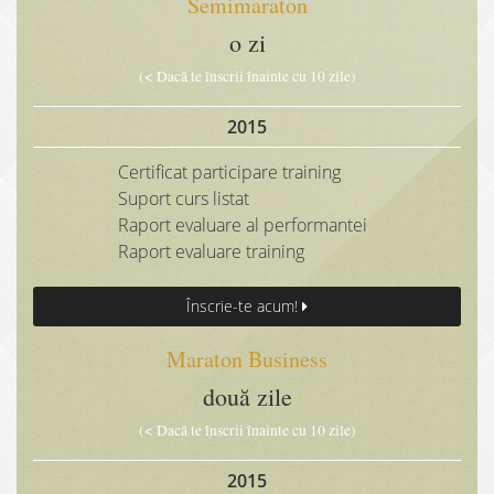
Semimaraton
o zi
(< Dacă te înscrii înainte cu 10 zile)
2015
Certificat participare training
Suport curs listat
Raport evaluare al performantei
Raport evaluare training
Înscrie-te acum!
Maraton Business
două zile
(< Dacă te înscrii înainte cu 10 zile)
2015