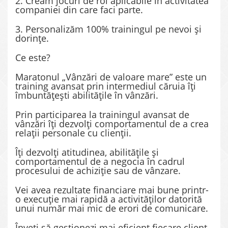
2. Creăm jocuri de rol aplicabile în activitatea
companiei din care faci parte.
3. Personalizăm 100% trainingul pe nevoi și
dorințe.
Ce este?
Maratonul „Vânzări de valoare mare” este un
training avansat prin intermediul căruia îți
îmbuntățești abilitățile în vânzări.
Prin participarea la trainingul avansat de
vânzări îți dezvolți comportamentul de a crea
relații personale cu clienții.
Îți dezvolți atitudinea, abilitățile și
comportamentul de a negocia în cadrul
procesului de achiziție sau de vânzare.
Vei avea rezultate financiare mai bune printr-
o execuție mai rapidă a activităților datorită
unui număr mai mic de erori de comunicare.
Înveți să gestionezi mai eficient fiecare client,